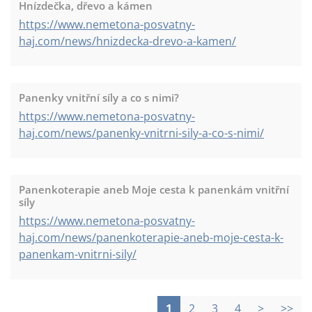
Hnízdečka, dřevo a kámen
https://www.nemetona-posvatny-
haj.com/news/hnizdecka-drevo-a-kamen/
Panenky vnitřní síly a co s nimi?
https://www.nemetona-posvatny-
haj.com/news/panenky-vnitrni-sily-a-co-s-nimi/
Panenkoterapie aneb Moje cesta k panenkám vnitřní
síly
https://www.nemetona-posvatny-
haj.com/news/panenkoterapie-aneb-moje-cesta-k-
panenkam-vnitrni-sily/
1
2
3
4
>
>>