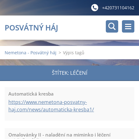
+420731104162
POSVÁTNÝ HÁJ
Nemetona - Posvátný háj
>
Výpis tagů
ŠTÍTEK: LÉČENÍ
Automatická kresba
https://www.nemetona-posvatny-
haj.com/news/automaticka-kresba1/
Omalovánky II - naladění na miminko i léčení