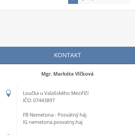
KONTAKT
Mgr. Markéta Vlčková
Loučka u Valašského Meziříčí
IČO: 07443897
FB Nemetona - Posvátný háj
IG nemetona.posvatny.haj