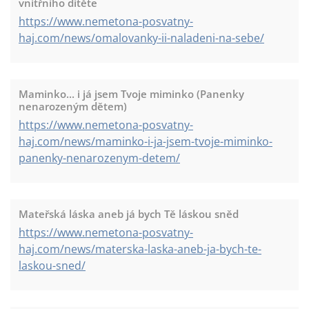
vnitřního dítěte
https://www.nemetona-posvatny-
haj.com/news/omalovanky-ii-naladeni-na-sebe/
Maminko... i já jsem Tvoje miminko (Panenky
nenarozeným dětem)
https://www.nemetona-posvatny-
haj.com/news/maminko-i-ja-jsem-tvoje-miminko-
panenky-nenarozenym-detem/
Mateřská láska aneb já bych Tě láskou sněd
https://www.nemetona-posvatny-
haj.com/news/materska-laska-aneb-ja-bych-te-
laskou-sned/