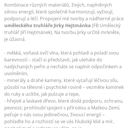
Kombinace různých materiálů, živých, naplněných
silnou energií, které společně harmonizují, vyživují,
podporují a léčí. Propojení mé tvorby a nádherné práce
uměleckého truhláře Jirky Hejtmánka
(FB Umělecký
truhlář Jiří Hejtmánek). Na tvorbu Jirky určitě mrkněte,
je úžasná.
- měkká, voňavá ovčí vlna, která pohladí a poladí svou
barevností – stačí si představit, jak uleháte do
nadýchaných peřin a necháte se naplnit odpočinkem a
uvolněním,
- minerály a drahé kameny, které vyzařují léčivou sílu,
působí na tělesné i psychické rovině – vezměte kamínek
do ruky a ucítíte, jak pulzuje a tepe,
- hřejivé a laskavé dřevo, které dodá podporu, ochranu,
pevnost, prohloubí spojení s přírodou a Matkou Zemí,
pečuje o nás svou jedinečnou, živoucí energií –
pohlaďte ho a rozhostí se ve vás hluboký klid a mír,