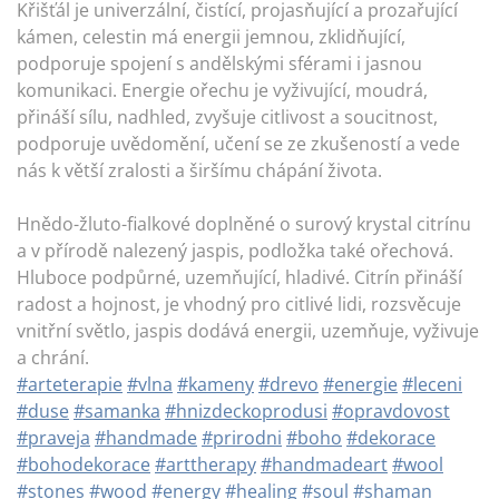
Křišťál je univerzální, čistící, projasňující a prozařující
kámen, celestin má energii jemnou, zklidňující,
podporuje spojení s andělskými sférami i jasnou
komunikaci. Energie ořechu je vyživující, moudrá,
přináší sílu, nadhled, zvyšuje citlivost a soucitnost,
podporuje uvědomění, učení se ze zkušeností a vede
nás k větší zralosti a širšímu chápání života.
Hnědo-žluto-fialkové doplněné o surový krystal citrínu
a v přírodě nalezený jaspis, podložka také ořechová.
Hluboce podpůrné, uzemňující, hladivé. Citrín přináší
radost a hojnost, je vhodný pro citlivé lidi, rozsvěcuje
vnitřní světlo, jaspis dodává energii, uzemňuje, vyživuje
a chrání.
#arteterapie
#vlna
#kameny
#drevo
#energie
#leceni
#duse
#samanka
#hnizdeckoprodusi
#opravdovost
#praveja
#handmade
#prirodni
#boho
#dekorace
#bohodekorace
#arttherapy
#handmadeart
#wool
#stones
#wood
#energy
#healing
#soul
#shaman