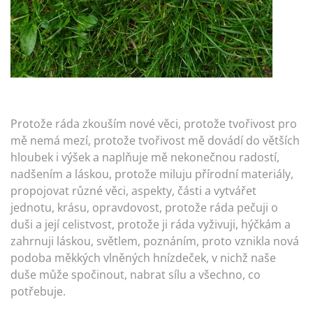
Protože ráda zkouším nové věci, protože tvořivost pro
mě nemá mezí, protože tvořivost mě dovádí do větších
hloubek i výšek a naplňuje mě nekonečnou radostí,
nadšením a láskou, protože miluju přírodní materiály,
propojovat různé věci, aspekty, části a vytvářet
jednotu, krásu, opravdovost, protože ráda pečuji o
duši a její celistvost, protože ji ráda vyživuji, hýčkám a
zahrnuji láskou, světlem, poznáním, proto vznikla nová
podoba měkkých vlněných hnízdeček, v nichž naše
duše může spočinout, nabrat sílu a všechno, co
potřebuje.