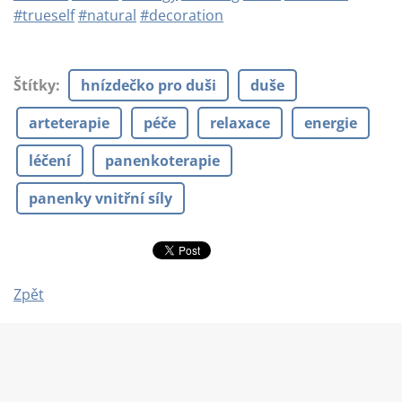
#trueself
#natural
#decoration
Štítky
:
hnízdečko pro duši
duše
arteterapie
péče
relaxace
energie
léčení
panenkoterapie
panenky vnitřní síly
Zpět