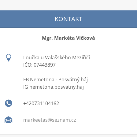
KONTAKT
Mgr. Markéta Vlčková
Loučka u Valašského Meziříčí
IČO: 07443897
FB Nemetona - Posvátný háj
IG nemetona.posvatny.haj
+420731104162
markeeta
s@seznam
.cz