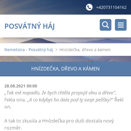
+420731104162
POSVÁTNÝ HÁJ
Nemetona - Posvátný háj
>
Hnízdečka, dřevo a kámen
HNÍZDEČKA, DŘEVO A KÁMEN
28.08.2021 00:00
„Tak mě napadlo, že bych chtěla propojit vlnu a dřevo“
,
řekla ona.
„A co kdybys ho dala pod ty svoje pelíšky?“
Řekl
on.
A tak to zkusila a Hnízdečka pro duši dostala nový
rozměr.