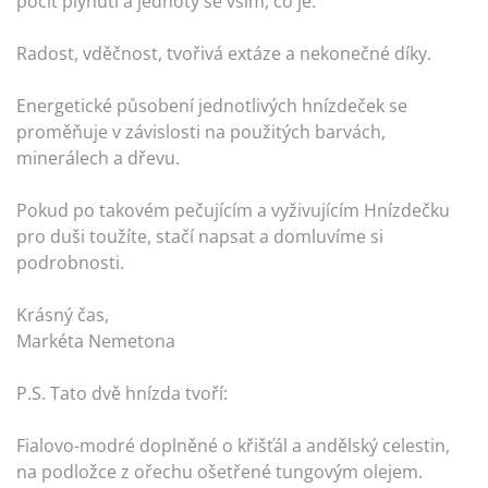
pocit plynutí a jednoty se vším, co je.
Radost, vděčnost, tvořivá extáze a nekonečné díky.
Energetické působení jednotlivých hnízdeček se
proměňuje v závislosti na použitých barvách,
minerálech a dřevu.
Pokud po takovém pečujícím a vyživujícím Hnízdečku
pro duši toužíte, stačí napsat a domluvíme si
podrobnosti.
Krásný čas,
Markéta Nemetona
P.S. Tato dvě hnízda tvoří:
Fialovo-modré doplněné o křišťál a andělský celestin,
na podložce z ořechu ošetřené tungovým olejem.