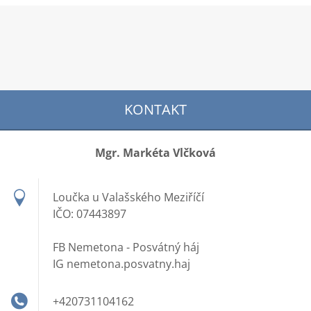
KONTAKT
Mgr. Markéta Vlčková
Loučka u Valašského Meziříčí
IČO: 07443897
FB Nemetona - Posvátný háj
IG nemetona.posvatny.haj
+420731104162