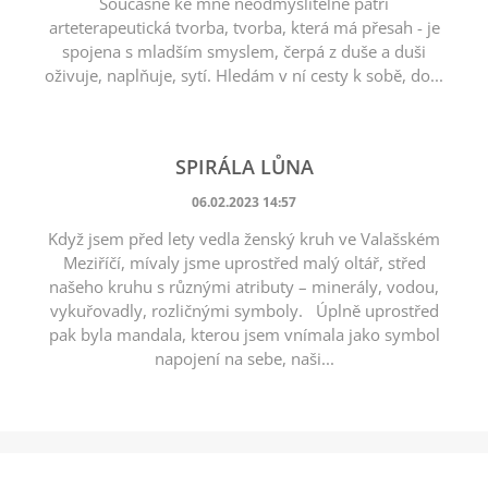
Současně ke mně neodmyslitelně patří
arteterapeutická tvorba, tvorba, která má přesah - je
spojena s mladším smyslem, čerpá z duše a duši
oživuje, naplňuje, sytí. Hledám v ní cesty k sobě, do...
SPIRÁLA LŮNA
06.02.2023 14:57
Když jsem před lety vedla ženský kruh ve Valašském
Meziříčí, mívaly jsme uprostřed malý oltář, střed
našeho kruhu s různými atributy – minerály, vodou,
vykuřovadly, rozličnými symboly. Úplně uprostřed
pak byla mandala, kterou jsem vnímala jako symbol
napojení na sebe, naši...