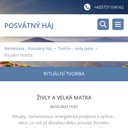
+420731104162
POSVÁTNÝ HÁJ
Nemetona - Posvátný háj
>
Tvořím - tedy jsem
>
Rituální tvorba
RITUÁLNÍ TVORBA
ŽIVLY A VELKÁ MATKA
06.02.2023 15:57
Rituály, šamanismus, energetická podpora a výživa...
něco, co mě již dlouhou dobu provází životem.