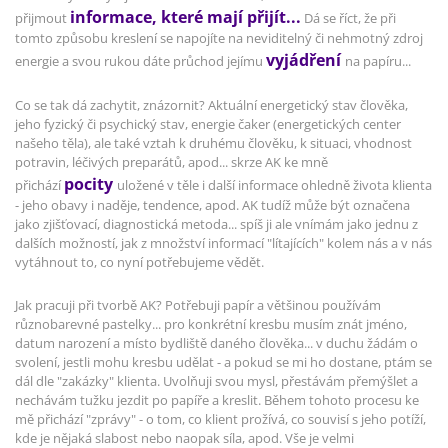
informace, které mají přijít...
přijmout
Dá se říct, že při
tomto způsobu kreslení se napojíte na neviditelný či nehmotný zdroj
vyjádření
energie a svou rukou dáte průchod jejímu
na papíru...
Co se tak dá zachytit, znázornit? Aktuální energetický stav člověka,
jeho fyzický či psychický stav, energie čaker (energetických center
našeho těla), ale také vztah k druhému člověku, k situaci, vhodnost
potravin, léčivých preparátů, apod... skrze AK ke mně
pocity
přichází
uložené v těle i další informace ohledně života klienta
- jeho obavy i naděje, tendence, apod. AK tudíž může být označena
jako zjišťovací, diagnostická metoda... spíš ji ale vnímám jako jednu z
dalších možností, jak z množství informací "lítajících" kolem nás a v nás
vytáhnout to, co nyní potřebujeme vědět.
Jak pracuji při tvorbě AK? Potřebuji papír a většinou používám
různobarevné pastelky... pro konkrétní kresbu musím znát jméno,
datum narození a místo bydliště daného člověka... v duchu žádám o
svolení, jestli mohu kresbu udělat - a pokud se mi ho dostane, ptám se
dál dle "zakázky" klienta. Uvolňuji svou mysl, přestávám přemýšlet a
nechávám tužku jezdit po papíře a kreslit. Během tohoto procesu ke
mě přichází "zprávy" - o tom, co klient prožívá, co souvisí s jeho potíží,
kde je nějaká slabost nebo naopak síla, apod. Vše je velmi