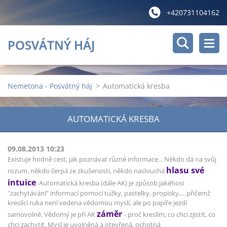
+420731104162
POSVÁTNÝ HÁJ
Nemetona - Posvátný háj
>
Automatická kresba
AUTOMATICKÁ KRESBA
09.08.2013 10:23
Existuje hodně cest, jak poznávat různé informace... Někdo dá na svůj
hlasu své
rozum, někdo čerpá ze zkušenosti, někdo naslouchá
intuice
. Automatická kresba (dále AK) je způsob jakéhosi
"zachytávání" informací pomocí tužky, pastelky, propisky,... přičemž
kreslící ruka není vedena vědomou myslí, ale po papíře jezdí
záměr
samovolně. Vědomý je při AK
- proč kreslím, co chci zjistit, co
chci zachytit. Mysl je uvolněná a otevřená, ochotná