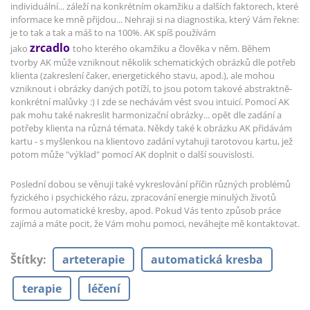
individuální... záleží na konkrétním okamžiku a dalších faktorech, které
informace ke mně přijdou... Nehraji si na diagnostika, který Vám řekne:
je to tak a tak a máš to na 100%. AK spíš používám
zrcadlo
jako
toho kterého okamžiku a člověka v něm. Během
tvorby AK může vzniknout několik schematických obrázků dle potřeb
klienta (zakreslení čaker, energetického stavu, apod.), ale mohou
vzniknout i obrázky daných potíží, to jsou potom takové abstraktně-
konkrétní malůvky :) I zde se nechávám vést svou intuicí. Pomocí AK
pak mohu také nakreslit harmonizační obrázky... opět dle zadání a
potřeby klienta na různá témata. Někdy také k obrázku AK přidávám
kartu - s myšlenkou na klientovo zadání vytahuji tarotovou kartu, jež
potom může "výklad" pomocí AK doplnit o další souvislosti.
Poslední dobou se věnuji také vykreslování příčin různých problémů
fyzického i psychického rázu, zpracování energie minulých životů
formou automatické kresby, apod. Pokud Vás tento způsob práce
zajímá a máte pocit, že Vám mohu pomoci, neváhejte mě kontaktovat.
Štítky
:
arteterapie
automatická kresba
terapie
léčení