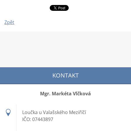
Zpět
KONTAKT
Mgr. Markéta Vlčková
Loučka u Valašského Meziříčí
IČO: 07443897