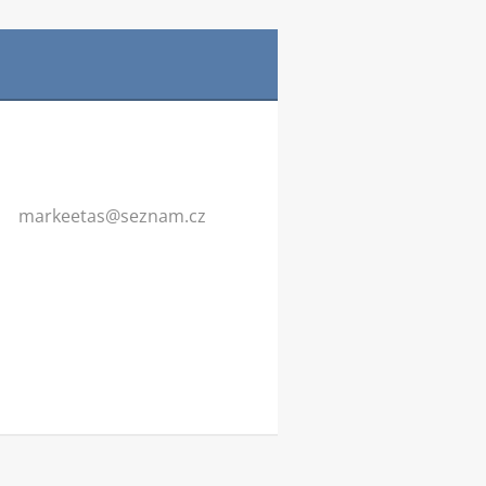
markeeta
s@seznam
.cz