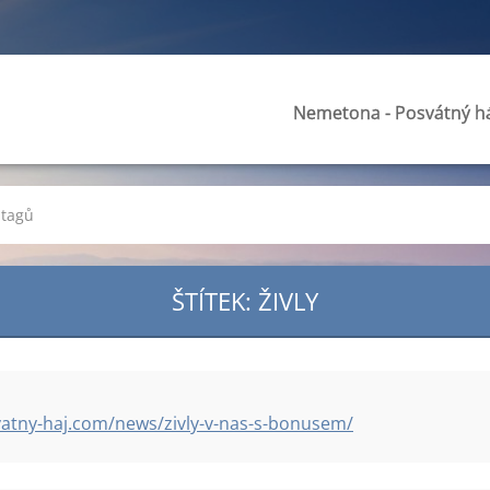
Nemetona - Posvátný h
 tagů
ŠTÍTEK: ŽIVLY
atny-haj.com/news/zivly-v-nas-s-bonusem/