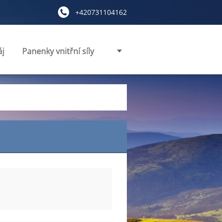
+420731104162
áj
Panenky vnitřní síly