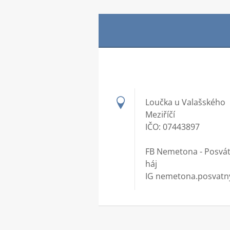
Loučka u Valašského
Meziříčí
IČO: 07443897
FB Nemetona - Posvá
háj
IG nemetona.posvatny