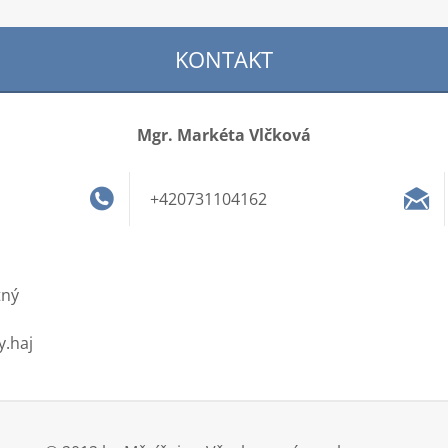
KONTAKT
Mgr. Markéta Vlčková
+420731104162
tný
.haj