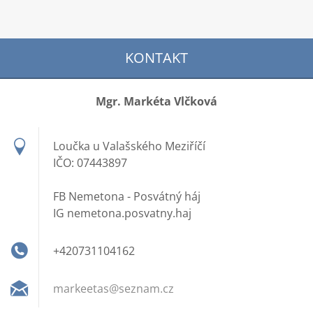
KONTAKT
Mgr. Markéta Vlčková
Loučka u Valašského Meziříčí
IČO: 07443897
FB Nemetona - Posvátný háj
IG nemetona.posvatny.haj
+420731104162
markeeta
s@seznam
.cz