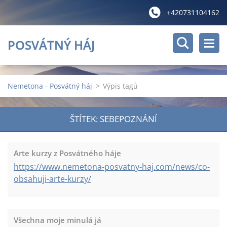
+420731104162
POSVÁTNÝ HÁJ
Nemetona - Posvátný háj
>
Výpis tagů
ŠTÍTEK: SEBEPOZNÁNÍ
Arte kurzy z Posvátného háje
https://www.nemetona-posvatny-haj.com/news/co-
obsahuji-arte-kurzy/
Všechna moje minulá já