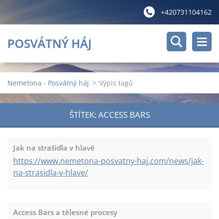
+420731104162
POSVÁTNÝ HÁJ
Nemetona - Posvátný háj
>
Výpis tagů
ŠTÍTEK: ACCESS BARS
Jak na strašidla v hlavě
https://www.nemetona-posvatny-haj.com/news/jak-
na-strasidla-v-hlave/
Access Bars a tělesné procesy