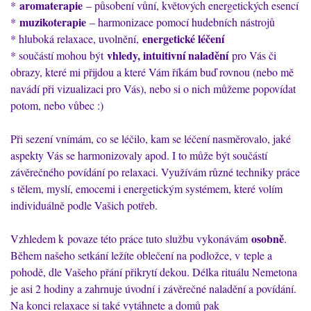
aromaterapie
*
– působení vůní, květových energetických esencí
muzikoterapie
*
– harmonizace pomocí hudebních nástrojů
energetické léčení
* hluboká relaxace, uvolnění,
vhledy, intuitivní naladění
* součástí mohou být
pro Vás či
obrazy, které mi přijdou a které Vám říkám buď rovnou (nebo mě
navádí při vizualizaci pro Vás), nebo si o nich můžeme popovídat
potom, nebo vůbec :)
Při sezení vnímám, co se léčilo, kam se léčení nasměrovalo, jaké
aspekty Vás se harmonizovaly apod. I to může být součástí
závěrečného povídání po relaxaci. Využívám různé techniky práce
s tělem, myslí, emocemi i energetickým systémem, které volím
individuálně podle Vašich potřeb.
osobně
Vzhledem k povaze této práce tuto službu vykonávám
.
Během našeho setkání ležíte oblečení na podložce, v teple a
pohodě, dle Vašeho přání přikrytí dekou. Délka rituálu Nemetona
je asi 2 hodiny a zahrnuje úvodní i závěrečné naladění a povídání.
Na konci relaxace si také vytáhnete a domů pak