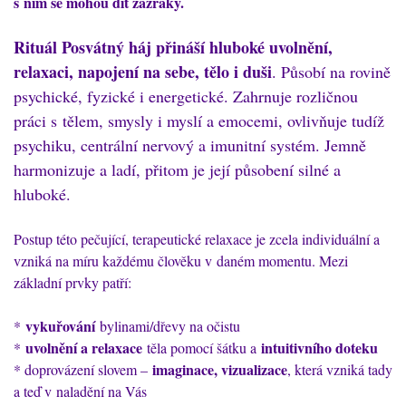
s ním se mohou dít zázraky.
Rituál Posvátný háj přináší hluboké uvolnění,
relaxaci, napojení na sebe, tělo i duši
. Působí na rovině
psychické, fyzické i energetické. Zahrnuje rozličnou
práci s tělem, smysly i myslí a emocemi, ovlivňuje tudíž
psychiku, centrální nervový a imunitní systém. Jemně
harmonizuje a ladí, přitom je její působení silné a
hluboké.
Postup této pečující, terapeutické relaxace je zcela individuální a
vzniká na míru každému člověku v daném momentu. Mezi
základní prvky patří:
vykuřování
*
bylinami/dřevy na očistu
uvolnění a relaxace
intuitivního doteku
*
těla pomocí šátku a
imaginace, vizualizace
* doprovázení slovem –
, která vzniká tady
a teď v naladění na Vás