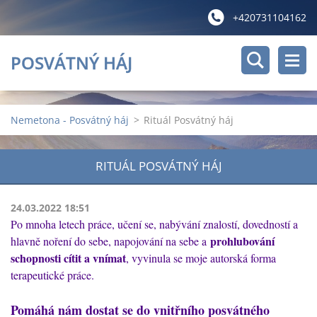
+420731104162
POSVÁTNÝ HÁJ
Nemetona - Posvátný háj
>
Rituál Posvátný háj
RITUÁL POSVÁTNÝ HÁJ
24.03.2022 18:51
Po mnoha letech práce, učení se, nabývání znalostí, dovedností a
prohlubování
hlavně noření do sebe, napojování na sebe a
schopnosti cítit a vnímat
, vyvinula se moje autorská forma
terapeutické práce.
Pomáhá nám dostat se do vnitřního posvátného