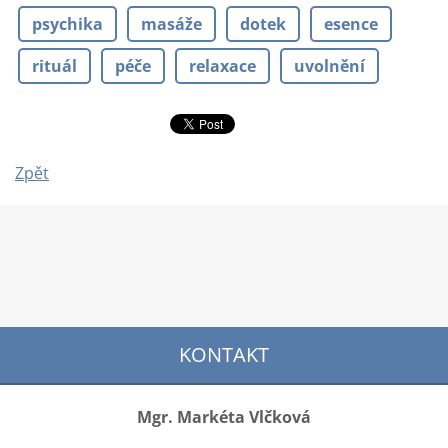
psychika
masáže
dotek
esence
rituál
péče
relaxace
uvolnění
Zpět
KONTAKT
Mgr. Markéta Vlčková