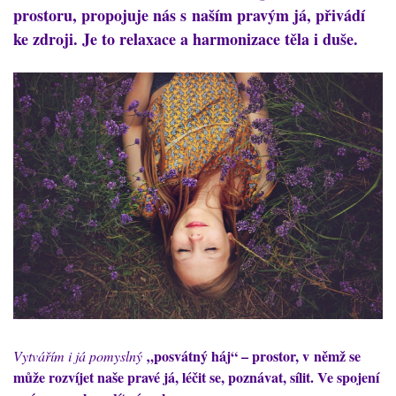
prostoru, propojuje nás s naším pravým já, přivádí
ke zdroji. Je to relaxace a harmonizace těla i duše.
„posvátný háj“ – prostor, v němž se
Vytvářím i já pomyslný
může rozvíjet naše pravé já, léčit se, poznávat, sílit. Ve spojení