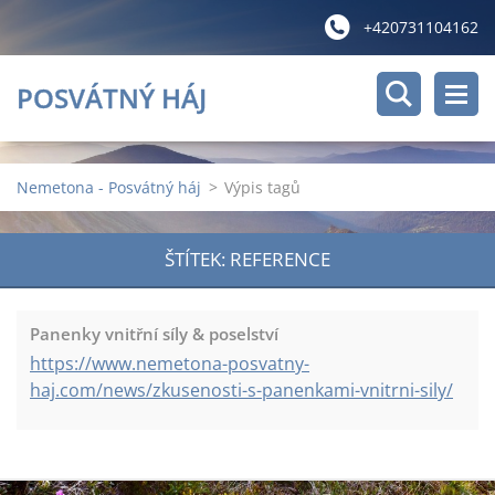
+420731104162
POSVÁTNÝ HÁJ
Nemetona - Posvátný háj
>
Výpis tagů
ŠTÍTEK: REFERENCE
Panenky vnitřní síly & poselství
https://www.nemetona-posvatny-
haj.com/news/zkusenosti-s-panenkami-vnitrni-sily/