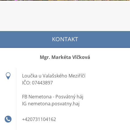
KONTAKT
Mgr. Markéta Vlčková
Loučka u Valašského Meziříčí
IČO: 07443897
FB Nemetona - Posvátný háj
IG nemetona.posvatny.haj
+420731104162