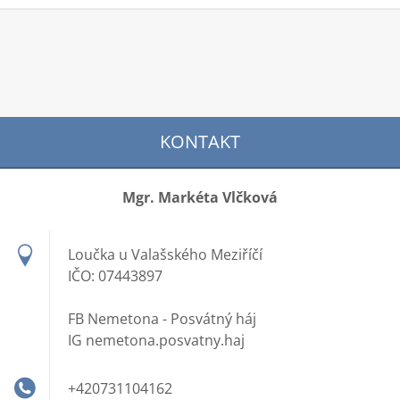
KONTAKT
Mgr. Markéta Vlčková
Loučka u Valašského Meziříčí
IČO: 07443897
FB Nemetona - Posvátný háj
IG nemetona.posvatny.haj
+420731104162