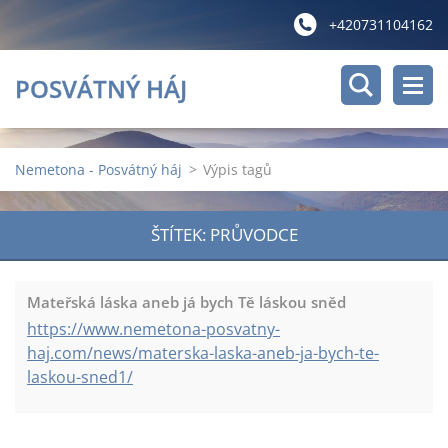
+420731104162
POSVÁTNÝ HÁJ
Nemetona - Posvátný háj
>
Výpis tagů
ŠTÍTEK: PRŮVODCE
Mateřská láska aneb já bych Tě láskou sněd
https://www.nemetona-posvatny-
haj.com/news/materska-laska-aneb-ja-bych-te-
laskou-sned1/