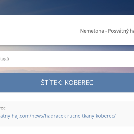
Nemetona - Posvátný h
 tagů
ŠTÍTEK: KOBEREC
rec
atny-haj.com/news/hadracek-rucne-tkany-koberec/