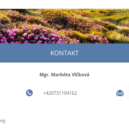
KONTAKT
Mgr. Markéta Vlčková
+420731104162
tný