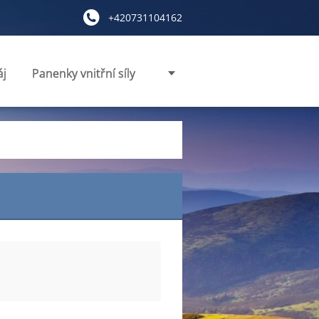
+420731104162
áj
Panenky vnitřní síly