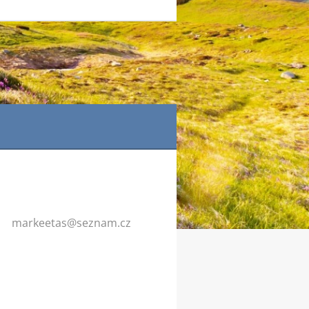
markeeta
s@seznam
.cz