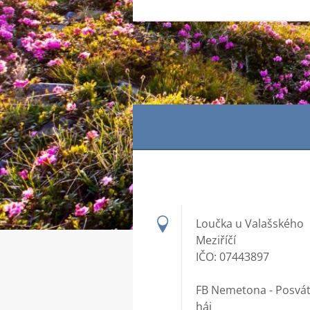
Loučka u Valašského
Meziříčí
IČO: 07443897
FB Nemetona - Posvá
háj