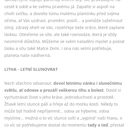
cestě k sobě a ke svému pravému já. Zapalte si aspoň na
chvíli svíčku, a dovolte tomu malému plamínku před svýma
očima, ať Vás uzdraví, promění, posílí... a pomůže zažehnout
silný, zdravý oheň ve Vás, rozehřeje Vaše srdce, které zaplane
láskou. Otevřeme se síle, ale také rovnováze, která je vždy
nesmírně důležitá. Můžeme ve svém naladění myslet a poslat
lásku a sílu také Matce Zemi. I ona nás velmi potřebuje,
planeta naše nádherná.
LITHA - LETNÍ SLUNOVRAT
Nech všechno odvanout,
dovol letnímu vánku i slunečnímu
světlu, ať odnese a prozáří veškerou tíhu a bolest
. Dovol si
vychutnávat život v jeho kráse, jednoduchosti a prostotě.
Žhavé letní slunce pálí a hřeje až do morku kostí. Někdy to
může být hodně nepříjemné… sotva se hýbeme, sotva
myslíme… možná o to víc slunce svítí a „vypíná“ naši hlavu, o
co víc se potřebujeme dostat do momentu
tady a teď
, přestat