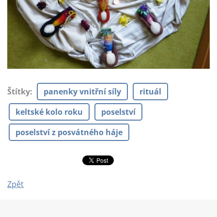
Štítky
:
panenky vnitřní síly
rituál
keltské kolo roku
poselství
poselství z posvátného háje
Zpět