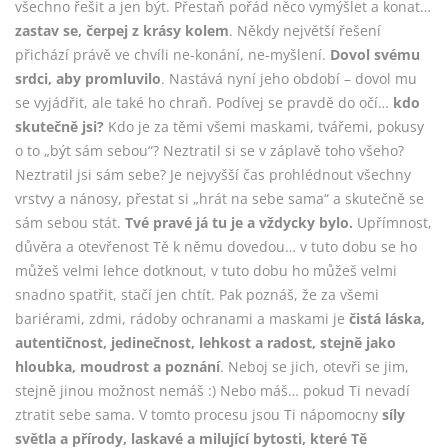
všechno řešit a jen být. Přestaň pořád něco vymýšlet a konat…
zastav se, čerpej z krásy kolem
. Někdy největší řešení
přichází právě ve chvíli ne-konání, ne-myšlení.
Dovol svému
srdci, aby promluvilo
. Nastává nyní jeho období – dovol mu
se vyjádřit, ale také ho chraň. Podívej se pravdě do očí…
kdo
skutečně jsi?
Kdo je za těmi všemi maskami, tvářemi, pokusy
o to „být sám sebou“? Neztratil si se v záplavě toho všeho?
Neztratil jsi sám sebe? Je nejvyšší čas prohlédnout všechny
vrstvy a nánosy, přestat si „hrát na sebe sama“ a skutečně se
sám sebou stát.
Tvé pravé já tu je a vždycky bylo.
Upřímnost,
důvěra a otevřenost Tě k němu dovedou… v tuto dobu se ho
můžeš velmi lehce dotknout, v tuto dobu ho můžeš velmi
snadno spatřit, stačí jen chtít. Pak poznáš, že za všemi
bariérami, zdmi, rádoby ochranami a maskami je
čistá láska,
autentičnost, jedinečnost, lehkost a radost, stejně jako
hloubka, moudrost a poznání
. Neboj se jich, otevři se jim,
stejně jinou možnost nemáš :) Nebo máš… pokud Ti nevadí
ztratit sebe sama. V tomto procesu jsou Ti nápomocny
síly
světla a přírody, laskavé a milující bytosti, které Tě