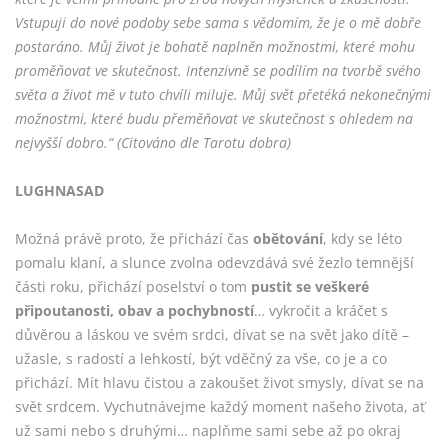
Vstupuji do nové podoby sebe sama s vědomím, že je o mě dobře
postaráno. Můj život je bohatě naplněn možnostmi, které mohu
proměňovat ve skutečnost. Intenzivně se podílím na tvorbě svého
světa a život mě v tuto chvíli miluje. Můj svět přetéká nekonečnými
možnostmi, které budu přeměňovat ve skutečnost s ohledem na
nejvyšší dobro.“ (Citováno dle Tarotu dobra)
LUGHNASAD
Možná právě proto, že přichází čas
obětování
, kdy se léto
pomalu klaní, a slunce zvolna odevzdává své žezlo temnější
části roku, přichází poselství o tom
pustit se veškeré
připoutanosti, obav a pochybností
… vykročit a kráčet s
důvěrou a láskou ve svém srdci, dívat se na svět jako dítě –
užasle, s radostí a lehkostí, být vděčný za vše, co je a co
přichází. Mít hlavu čistou a zakoušet život smysly, dívat se na
svět srdcem. Vychutnávejme každý moment našeho života, ať
už sami nebo s druhými… naplňme sami sebe až po okraj