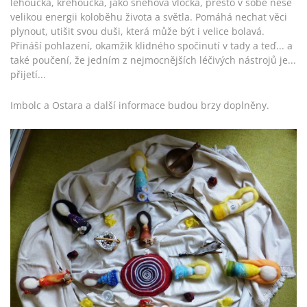
lehoučká, křehoučká, jako sněhová vločka, přesto v sobě nese
velikou energii koloběhu života a světla. Pomáhá nechat věci
plynout, utišit svou duši, která může být i velice bolavá.
Přináší pohlazení,
okamžik klidného spočinutí v tady a teď... a
také poučení, že jedním z nejmocnějších léčivých nástrojů je...
přijetí...
Imbolc a Ostara a další informace budou brzy doplněny.