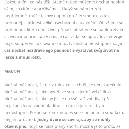
láskou a tím, co nás těší. Stejně tak se můžeme nechat naplnit
vším, co cítíme a prožíváme… i když se nám to zdá
nepříjemné, může takový naplno prožitý smutek, vztek,
beznaděj,… přinést velké osvobození a uvolnění. Otevřeme se
požehnání, která nám život přináší, otevřeme se naplno životu
a živoucímu principu v nás. Je čas vzdát se opravdově energie
boje, soupeření, usilování o moc, tvrdosti a neústupnosti…
je
čas nechat nezdravé ego padnout a vystavět svůj život na
lásce a moudrosti.
MABON
Možná máš pocit, že nic z toho, co jsi chtěl, se neuskutečnilo.
Možná máš pocit, jako bys žil ve snu, v jedné velké iluzi.
Možná máš pocit, jako by jsi se na svět a život díval přes
nějakou clonu, vodní hladinu… a to, co je za ní, bylo
nedostupné. Pokud se konfrontuješ se zklamáním a smutkem,
dej jim průchod.
Jedny dveře se zavírají, aby se mohly
otevřít jiné
. Když se naše plány zbortí, možná je to proto, že