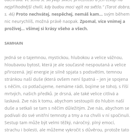
nejpříhodnější chvíli, kdy budou moci vyjít na světlo.“
(Tarot dobra,
s. 46)
Proto nechvátej, nespěchej, nemáš kam…
svým během
nic neurychlíš, možná právě naopak.
Zpomal, více vnímej a
prožívej… všímej si krásy všeho a všech.
SAMHAIN
Jedná se o tajemnou, mystickou, hlubokou a velice vážnou,
hloubavou bytost, která je ale současně nespoutaná a velice
přirozená. Její energie je silně spjata s podsvětím, temnou
stránkou naší duše (která ovšem není špatná – jen je spojena
s něčím, co potlačujeme, nemáme rádi, bojíme se toho), s říší
mrtvých, našich předků. Je drsná, ale také velice citlivá a
laskavá. Zve nás k tomu, abychom sestoupili do hlubin naší
duše a setkali se tam s něčím důležitým. Zve nás, abychom se
podívali do své vnitřní temnoty a tmy a na chvíli v ní spočinuli.
Sestup tam může být velmi těžký, náročný, plný emocí,
strachu i bolesti, ale můžeme vykročit s důvěrou, protože tato