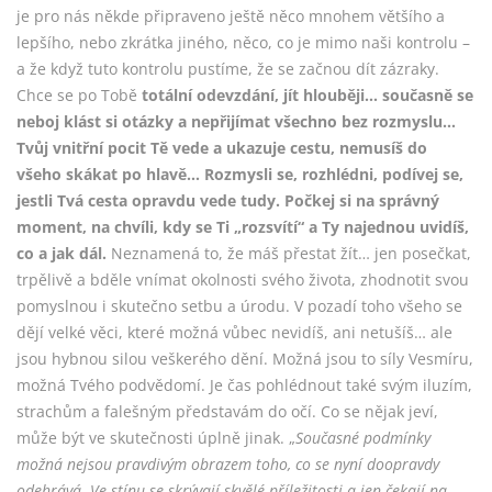
je pro nás někde připraveno ještě něco mnohem většího a
lepšího, nebo zkrátka jiného, něco, co je mimo naši kontrolu –
a že když tuto kontrolu pustíme, že se začnou dít zázraky.
Chce se po Tobě
totální odevzdání, jít hlouběji… současně se
neboj klást si otázky a nepřijímat všechno bez rozmyslu…
Tvůj vnitřní pocit Tě vede a ukazuje cestu, nemusíš do
všeho skákat po hlavě… Rozmysli se, rozhlédni, podívej se,
jestli Tvá cesta opravdu vede tudy. Počkej si na správný
moment, na chvíli, kdy se Ti „rozsvítí“ a Ty najednou uvidíš,
co a jak dál.
Neznamená to, že máš přestat žít… jen posečkat,
trpělivě a bděle vnímat okolnosti svého života, zhodnotit svou
pomyslnou i skutečno setbu a úrodu. V pozadí toho všeho se
dějí velké věci, které možná vůbec nevidíš, ani netušíš… ale
jsou hybnou silou veškerého dění. Možná jsou to síly Vesmíru,
možná Tvého podvědomí. Je čas pohlédnout také svým iluzím,
strachům a falešným představám do očí. Co se nějak jeví,
může být ve skutečnosti úplně jinak. „
Současné podmínky
možná nejsou pravdivým obrazem toho, co se nyní doopravdy
odehrává. Ve stínu se skrývají skvělé příležitosti a jen čekají na