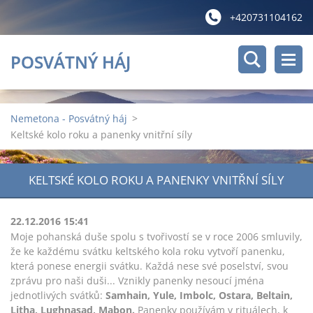
+420731104162
POSVÁTNÝ HÁJ
Nemetona - Posvátný háj
>
Keltské kolo roku a panenky vnitřní síly
KELTSKÉ KOLO ROKU A PANENKY VNITŘNÍ SÍLY
22.12.2016 15:41
Moje pohanská duše spolu s tvořivostí se v roce 2006 smluvily,
že ke každému svátku keltského kola roku vytvoří panenku,
která ponese energii svátku. Každá nese své poselství, svou
zprávu pro naši duši... Vznikly panenky nesoucí jména
jednotlivých svátků:
Samhain, Yule, Imbolc, Ostara, Beltain,
Litha, Lughnasad, Mabon.
Panenky používám v rituálech, k