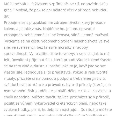
Můžeme stát a jít životem vzpřímeně, se ctí, odpovědností a
grácií. Možná, že pak se ani některé věci v přírodě nebudou
dít.
Propojme se s prazákladním zdrojem života, který je všude
kolem, a je také v nás. Najděme ho, je tam, opravdu!
Propojme v sobě jemné i silné ženství, silné i jemné mužství.
Vydejme se na cestu vědomého tvoření našeho života ve své
síle, ve své esenci, bez falešné morálky a rádoby
spravedlnosti. Vy to cítíte, cítíte to ve svých srdcích, jak to má
být. Dovolte si přijmout Sílu, která proudí všude kolem! Svezte
se na této vlně a zkuste si prožít, jaké to je, když jste ve své
vlastní síle. Jednoduše si to představte. Pokud si rádi tvoříte
rituály, přizvěte si na pomoc a podporu třeba energii živlů,
své duchovní ochránce a průvodce, bytosti přírody (které jsou
nyní ve svém živlu), udělejte si oltář, dělejte cokoli, co Vás v tu
chvíli napadne. Můžete tančit, zpívat, procházet se v přírodě,
posílit se vůněmi vykuřovadel či éterických olejů, nebo také
zvukem hudby, písní, hudebních nástrojů... Do rituálu můžete
samozřejmě zapojit panenky vnitřní síly, své průvodkyně na