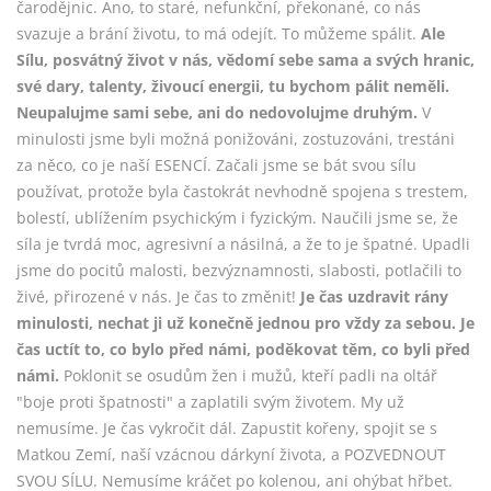
čarodějnic. Ano, to staré, nefunkční, překonané, co nás
svazuje a brání životu, to má odejít. To můžeme spálit.
Ale
Sílu, posvátný život v nás, vědomí sebe sama a svých hranic,
své dary, talenty, živoucí energii, tu bychom pálit neměli.
Neupalujme sami sebe, ani do nedovolujme druhým.
V
minulosti jsme byli možná ponižováni, zostuzováni, trestáni
za něco, co je naší ESENCÍ. Začali jsme se bát svou sílu
používat, protože byla častokrát nevhodně spojena s trestem,
bolestí, ublížením psychickým i fyzickým. Naučili jsme se, že
síla je tvrdá moc, agresivní a násilná, a že to je špatné. Upadli
jsme do pocitů malosti, bezvýznamnosti, slabosti, potlačili to
živé, přirozené v nás. Je čas to změnit!
Je čas uzdravit rány
minulosti, nechat ji už konečně jednou pro vždy za sebou. Je
čas uctít to, co bylo před námi, poděkovat těm, co byli před
námi.
Poklonit se osudům žen i mužů, kteří padli na oltář
"boje proti špatnosti" a zaplatili svým životem. My už
nemusíme. Je čas vykročit dál. Zapustit kořeny, spojit se s
Matkou Zemí, naší vzácnou dárkyní života, a POZVEDNOUT
SVOU SÍLU. Nemusíme kráčet po kolenou, ani ohýbat hřbet.