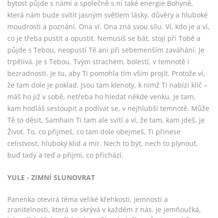
bytost půjde s námi a společně s ní také energie Bohyně,
která nám bude svítit jasným světlem lásky, důvěry a hluboké
moudrosti a poznání. Ona ví. Ona zná svou sílu. Ví, kdo je a ví,
co je třeba pustit a opustit. Nemusíš se bát, stojí při Tobě a
půjde s Tebou, neopustí Tě ani při sebemenším zaváhání. Je
trpělivá. Je s Tebou, Tvým strachem, bolestí, v temnotě i
bezradnosti. Je tu, aby Ti pomohla tím vším projít. Protože ví,
že tam dole je poklad. Jsou tam klenoty, k nimž Ti nabízí klíč –
máš ho již v sobě, netřeba ho hledat někde venku. Je tam,
kam hodláš sestoupit a podívat se, v nejhlubší temnotě. Může
Tě to děsit, Samhain Ti tam ale svítí a ví, že tam, kam jdeš, je
Život. To, co přijmeš, co tam dole obejmeš, Ti přinese
celistvost, hluboký klid a mír. Nech to být, nech to plynout,
buď tady a teď a přijmi, co přichází.
YULE - ZIMNÍ SLUNOVRAT
Panenka otevírá téma veliké křehkosti, jemnosti a
zranitelnosti, která se skrývá v každém z nás. Je jemňoučká,