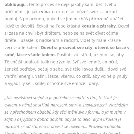
obklopují…
tento proces se děje jakoby sám, bez Tvého
přičinění… je jako
vlna
, na které se můžeš svézt… pokud
popluješ po proudu, pokud se jím necháš přirozeně unášet.
Když to dovolíš, čekají na Tebe krásná
kouzla a zázraky
. Dovol
si zase na chvíli být dítětem, nebo se na svět dívat očima
dítěte – užasle, s nadšením a radostí, vidět ty malé krásné
věci všude kolem.
Dovol si prožívat své city, otevřít se lásce v
sobě, lásce všude kolem.
Posilni svůj střed, uzemni se, aby
Tě vnější události tolik netrýznily. Syť své jemné, emoční,
ženské potřeby, pečuj o sebe, své tělo i svou duši… dovol své
vnitřní energii, vášni, lásce, všemu, co cítíš, aby volně plynuly
a vyjádřily se… sdílej ochotně své emoce i dary.
„Nic nezůstává stejné a je potřeba se smířit s tím, že život je
cyklem, v němž se střídá narození, smrt a znovuzrození. Nacházím
se v přechodném období, kdy věci mění svou formu, a já musím v
zájmu nejvyššího dobra dovolit, aby se to dělo. Mým úkolem je
oprostit se od starého a otevřít se novému… Prožívám období,
které je velmi příhodné pro zrod nových myšlenek a zkušeností.