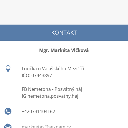
KONTAKT
Mgr. Markéta Vlčková
Loučka u Valašského Meziříčí
IČO: 07443897
FB Nemetona - Posvátný háj
IG nemetona.posvatny.haj
+420731104162
markeeta
s@seznam
.cz