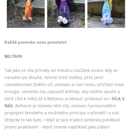
Každá panenka nese poselství:
BELTAIN
Tak jako se síla přírody od Imbolcu (začátek února, kdy se
narodilo po dlouhé, temné zimě Světlo), přes Jarní
rovnodennost (Světlo sílí, pomalu si razí cestu, přichází nová
energie, semínko síly zapouští kořínky, aby mohlo vyrašit a
začít růst k nebi) až k Beltainu probouzí, probouzí se i
SÍLA V
NÁS
. Beltaine je oslavou této síly, oslavou harmonického
propojení ženského a mužského principu v přírodě i v nás.
Vždycky to tak bylo, i když je tato tradice překryta poněkud
jinými praktikami - které známe například jako pálení