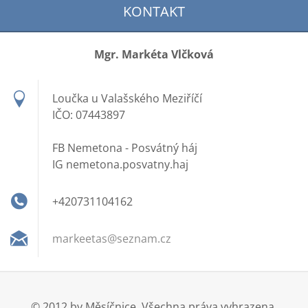
KONTAKT
Mgr. Markéta Vlčková
Loučka u Valašského Meziříčí
IČO: 07443897
FB Nemetona - Posvátný háj
IG nemetona.posvatny.haj
+420731104162
markeeta
s@seznam
.cz
© 2012 by Měsíčnice. Všechna práva vyhrazena.