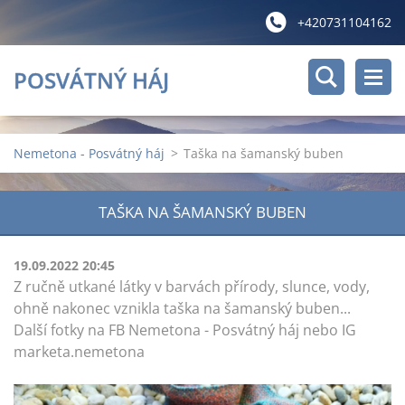
+420731104162
POSVÁTNÝ HÁJ
Nemetona - Posvátný háj
>
Taška na šamanský buben
TAŠKA NA ŠAMANSKÝ BUBEN
19.09.2022 20:45
Z ručně utkané látky v barvách přírody, slunce, vody,
ohně nakonec vznikla taška na šamanský buben...
Další fotky na FB Nemetona - Posvátný háj nebo IG
marketa.nemetona