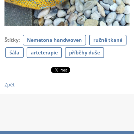
Štítky
:
Nemetona handwoven
ručně tkané
šála
arteterapie
příběhy duše
Zpět